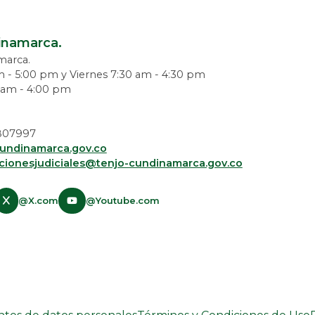
dinamarca.
amarca.
m - 5:00 pm y Viernes 7:30 am - 4:30 pm
0 am - 4:00 pm
 5807997
undinamarca.gov.co
acionesjudiciales@tenjo-cundinamarca.gov.co​
@X.com
@Youtube.com