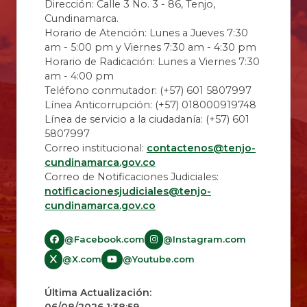
Dirección: Calle 3 No. 3 - 86, Tenjo,
Cundinamarca.
Horario de Atención: Lunes a Jueves 7:30
am - 5:00 pm y Viernes 7:30 am - 4:30 pm
Horario de Radicación: Lunes a Viernes 7:30
am - 4:00 pm
Teléfono conmutador: (+57) 601 5807997
Línea Anticorrupción: (+57) 018000919748
Línea de servicio a la ciudadanía: (+57) 601
5807997
Correo institucional:
contactenos@tenjo-
cundinamarca.gov.co
Correo de Notificaciones Judiciales:
notificacionesjudiciales@tenjo-
cundinamarca.gov.co​
@Facebook.com
@Instagram.com
@X.com
@Youtube.com
Última Actualización: