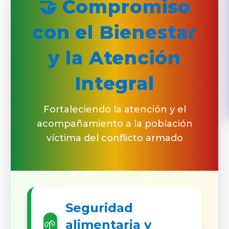
🤝 Compromiso
con el Bienestar
y la Atención
Integral
Fortaleciendo la atención y el
acompañamiento a la población
víctima del conflicto armado
Seguridad
🌱
alimentaria y