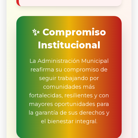
✨ Compromiso
Institucional
La Administración Municipal
reafirma su compromiso de
seguir trabajando por
comunidades más
fortalecidas, resilientes y con
mayores oportunidades para
la garantía de sus derechos y
el bienestar integral.